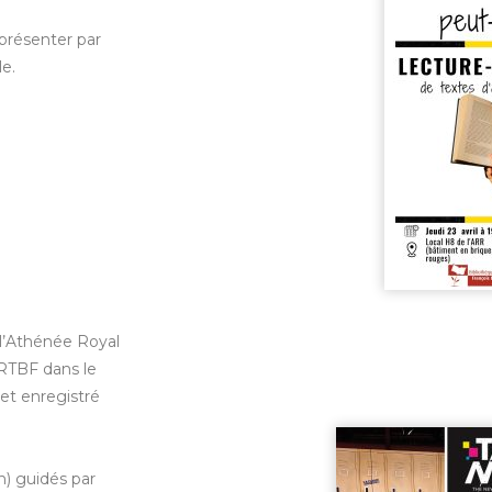
présenter par
le.
 l’Athénée Royal
 RTBF dans le
 et enregistré
n) guidés par